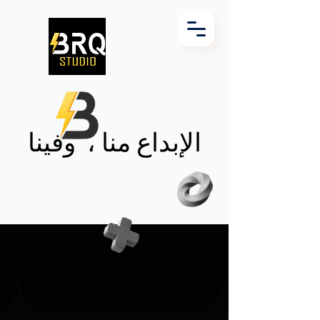
الإبداع منا ،
وفينا