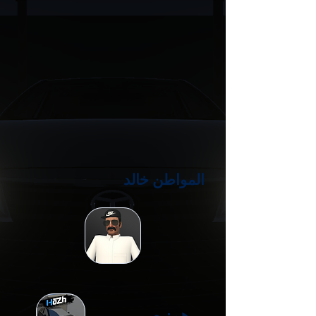
المواطن خالد
هوزه