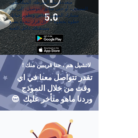
متعددة مثل الشرطة، الميكانيكي،
المسعف، أو حتى سائق التوصيل، إلى بناء
مسارك المهني الخاص وتطوير حياتك
خطوة بخطوة — كل قرار تتخذه يصنع
مستقبلك داخل اللعبة.
لاتشيل هم ، حنا قريبين منك
!
تقدر تتواصل معنا في اي
وقت من خلال النموذج
😎 وردنا ماهو متأخر عليك