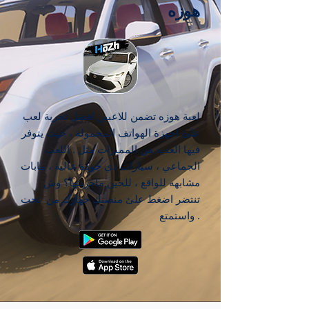
هوزه
لعبة هوزه تضمن للاعبين افضل تجربة لعب
علئ اجهزة الهواتف المحمولة ، حيث يتوفر
فيها العديد من المميزات مثل . اللعب
الجماعي ، سيارات ذي جودة عالية ، مابات
مشابهه للواقع ، للحين ماجربتها؟ وش
تنتضر اضغط علئ منصتك جهازك من تحت
. واستمتع